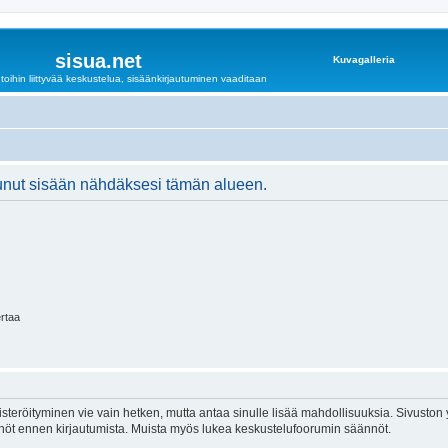
sisua.net
Kuvagalleria
oihin liittyvää keskustelua, sisäänkirjautuminen vaaditaan
autunut sisään nähdäksesi tämän alueen.
ertaa
isteröityminen vie vain hetken, mutta antaa sinulle lisää mahdollisuuksia. Sivuston y
tännöt ennen kirjautumista. Muista myös lukea keskustelufoorumin säännöt.