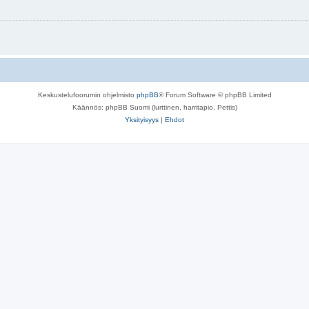
Keskustelufoorumin ohjelmisto
phpBB
® Forum Software © phpBB Limited
Käännös: phpBB Suomi (lurttinen, harritapio, Pettis)
Yksityisyys
|
Ehdot