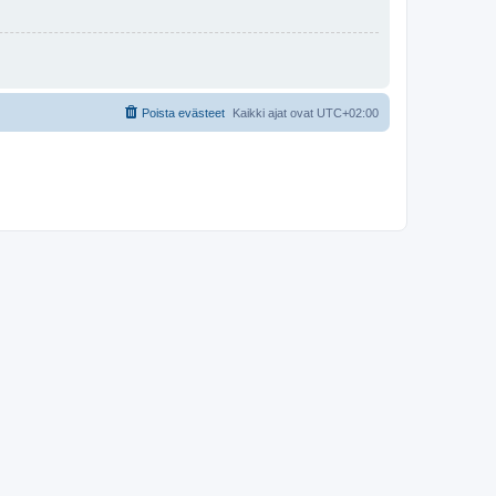
Poista evästeet
Kaikki ajat ovat
UTC+02:00