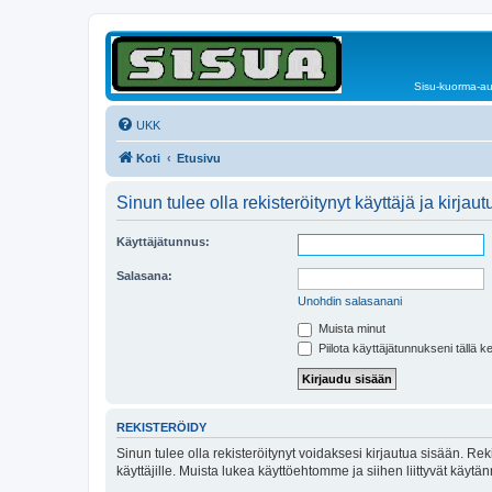
Sisu-kuorma-aut
UKK
Koti
Etusivu
Sinun tulee olla rekisteröitynyt käyttäjä ja kirj
Käyttäjätunnus:
Salasana:
Unohdin salasanani
Muista minut
Piilota käyttäjätunnukseni tällä k
REKISTERÖIDY
Sinun tulee olla rekisteröitynyt voidaksesi kirjautua sisään. Rek
käyttäjille. Muista lukea käyttöehtomme ja siihen liittyvät käy